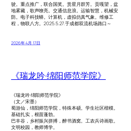
驶。重点推广，联合国奖。赏星月群芳。贡嘎望，盆
地雾藏，歌声嘹亮。交通信息浪。运输智慧，机械安
防。电子科技蟒。计算机，虚拟仿真气象。维修工
程，物联八方。2025.5.27.于成都双流机场路口～
2026年 4月 17日
《瑞龙吟·绵阳师范学院》
《瑞龙吟·绵阳师范学院》
（文／宋墨）
蜀游仙，绵阳师范学院，特殊本硕。学生社区楷模。
基础扎实，根苗蓬勃。
巴丰谷，乡村振兴拼搏，醉书酒窝。工农兵诗画歌。
文明校园，教师博学。