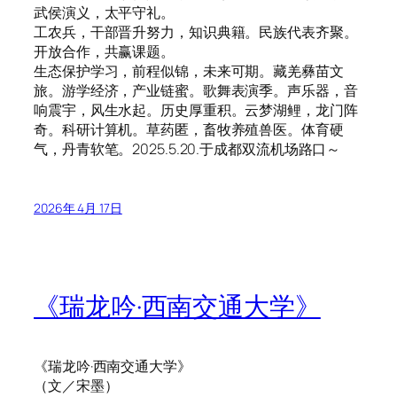
武侯演义，太平守礼。
工农兵，干部晋升努力，知识典籍。民族代表齐聚。
开放合作，共赢课题。
生态保护学习，前程似锦，未来可期。藏羌彝苗文
旅。游学经济，产业链蜜。歌舞表演季。声乐器，音
响震宇，风生水起。历史厚重积。云梦湖鲤，龙门阵
奇。科研计算机。草药匿，畜牧养殖兽医。体育硬
气，丹青软笔。2025.5.20.于成都双流机场路口～
2026年 4月 17日
《瑞龙吟·西南交通大学》
《瑞龙吟·西南交通大学》
（文／宋墨）