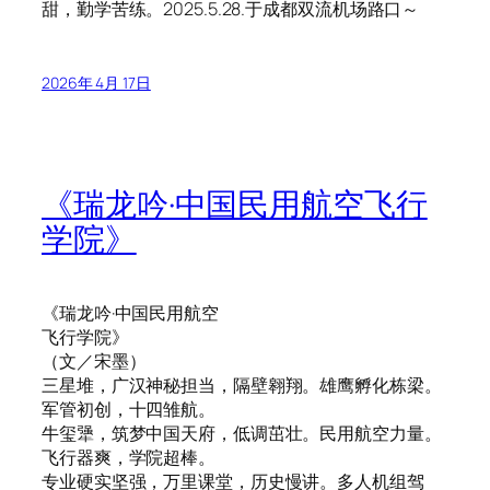
甜，勤学苦练。2025.5.28.于成都双流机场路口～
2026年 4月 17日
《瑞龙吟·中国民用航空飞行
学院》
《瑞龙吟·中国民用航空
飞行学院》
（文／宋墨）
三星堆，广汉神秘担当，隔壁翱翔。雄鹰孵化栋梁。
军管初创，十四雏航。
牛玺犟，筑梦中国天府，低调茁壮。民用航空力量。
飞行器爽，学院超棒。
专业硬实坚强，万里课堂，历史慢讲。多人机组驾