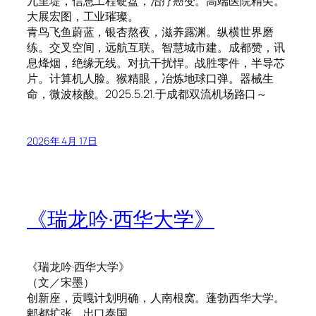
九里堤，信息工程硬盘，治疗癌变。高端医院精尖。
大展宏图，工业璀璨。
青鸟飞鱼蔚蓝，银杏熬夜，滋养露渊。纵横世界磨
练。交叉空间，远航互联。智慧城市建。成都赞，讯
息烽烟，绝缘无线。对抗干扰悍。战胜零件，半导芯
片。计算机人脸。猴精眼，冶炼地球口弹。器械生
命，微波核酸。2025.5.21.于成都双流机场路口～
2026年 4月 17日
《瑞龙吟·西华大学》
《瑞龙吟·西华大学》
（文／宋墨）
创新座，贡嘎计划明确，人南根窝。蓬勃西华大学。
郫都扩张，出口泰国。