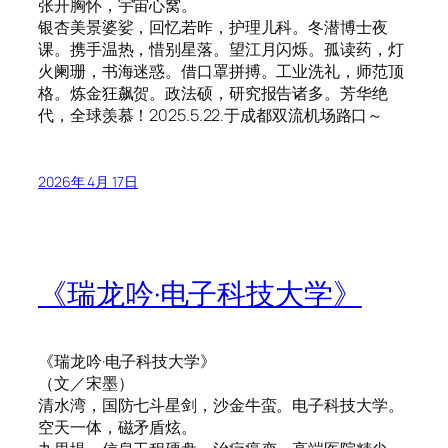
张开胸怀，宇宙心窝。
银杏美景婆娑，回忆若昨，护理儿科。冬潜博士夜
课。携手温热，惜别星落。望江月闪烁。孤读药，灯
火阑珊，书海迷惑。借口罩拼搏。工业洗礼，师范顶
格。炼金狂飙贺。政法硕，研究报告诸多。芳华绝
代，全球羡慕！2025.5.22.于成都双流机场路口～
2026年 4月 17日
《瑞龙吟·电子科技大学》
《瑞龙吟·电子科技大学》
（文／宋墨）
清水湾，国防七斗星剑，沙金牛蛮。电子科技大学。
空天一体，磁矛盾炫。