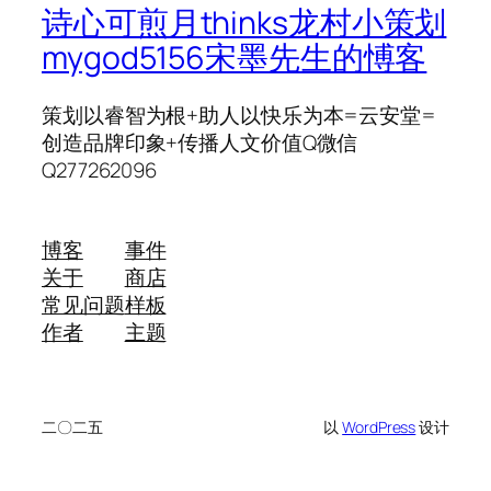
诗心可煎月thinks龙村小策划
mygod5156宋墨先生的愽客
策划以睿智为根+助人以快乐为本=云安堂=
创造品牌印象+传播人文价值Q微信
Q277262096
博客
事件
关于
商店
常见问题
样板
作者
主题
二〇二五
以
WordPress
设计