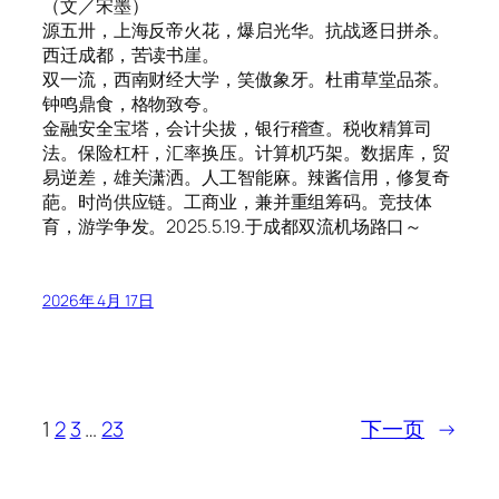
（文／宋墨）
源五卅，上海反帝火花，爆启光华。抗战逐日拼杀。
西迁成都，苦读书崖。
双一流，西南财经大学，笑傲象牙。杜甫草堂品茶。
钟鸣鼎食，格物致夸。
金融安全宝塔，会计尖拔，银行稽查。税收精算司
法。保险杠杆，汇率换压。计算机巧架。数据库，贸
易逆差，雄关潇洒。人工智能麻。辣酱信用，修复奇
葩。时尚供应链。工商业，兼并重组筹码。竞技体
育，游学争发。2025.5.19.于成都双流机场路口～
2026年 4月 17日
1
2
3
…
23
下一页
→