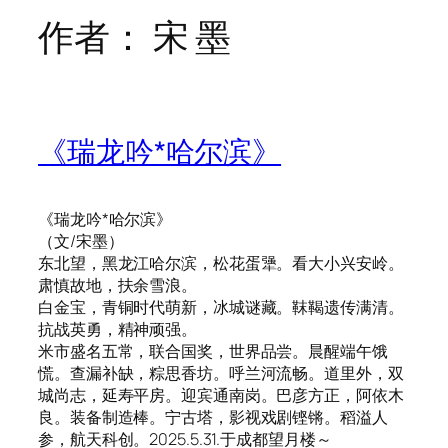
作者：
宋 墨
《瑞龙吟*哈尔滨》
《瑞龙吟*哈尔滨》
（文/宋墨）
东北望，黑龙江哈尔滨，松花蛋犟。看大小兴安岭。
肃慎故地，扶余雪浪。
白金宝，青铜时代萌新，冰城谜藏。靺鞨遗传满清。
抗战英勇，精神顽强。
米市盛名五常，联合国奖，世界品尝。晨醒端午饿
慌。查漏补缺，粽思香坊。呼兰河流畅。道里外，双
城尚志，延寿平房。迎宾通南岗。巴彦方正，阿依木
良。装备制造棒。宁古塔，影视戏剧铿锵。稻溢人
参，航天科创。2025.5.31.于成都望月楼～