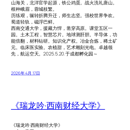
山海关，北洋官学起源，铁公鸡蛋。战火洗礼唐山。
根种峨眉，蓉城枝繁。
历练艰，辗转折腾升迁，师生志坚。强校世界争欢。
蜀道轻轨，磁浮巴鲜。
西南交通大学，援藏力悍，凿穿高原。课堂五区一
园。土木工程，智慧芯片。地球测肝胆。半导体，功
能倍翻，材料钻研。知识化产权。冶金合炼，稀土矿
元。临床医实验。农植甜，艺术雕刻光电。卓越领
先，航运空天。2025.5.20.于成都孵化园～
2026年 4月 17日
《瑞龙吟·西南财经大学》
《瑞龙吟·西南财经大学》