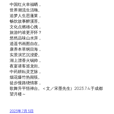
中国红火幸福晒，
世界潮流生活嗨。
追梦人生思蓬莱，
畅饮故事醉溪苔。
文化点燃雄心拽，
旅游约谁更开怀？
悠然品味山水湃，
逍遥书画图自在。
康养本草纲目海，
实景演艺沉浸爱。
湖上漂香火锅帅，
夜宴请客巡龙街。
中药耕耘灵芝脉，
烟花爆竹热闹筷。
徒步慢路绕情寨，
歌舞升平悟禅台。＜文／宋墨先生）2023.7.4.于成都
望月楼～
2023年 7月 5日