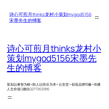
跳
至
诗心可煎月thinks龙村小策划mygod5156
内
宋墨先生的愽客
容
诗心可煎月thinks龙村小
策划mygod5156宋墨先
生的愽客
策划以睿智为根+助人以快乐为本=云安堂=创造品牌印象+传播
人文价值Q微信Q277262096