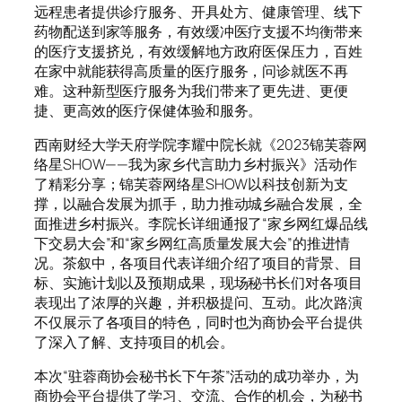
远程患者提供诊疗服务、开具处方、健康管理、线下
药物配送到家等服务，有效缓冲医疗支援不均衡带来
的医疗支援挤兑，有效缓解地方政府医保压力，百姓
在家中就能获得高质量的医疗服务，问诊就医不再
难。这种新型医疗服务为我们带来了更先进、更便
捷、更高效的医疗保健体验和服务。
西南财经大学天府学院李耀中院长就《2023锦芙蓉网
络星SHOW——我为家乡代言助力乡村振兴》活动作
了精彩分享；锦芙蓉网络星SHOW以科技创新为支
撑，以融合发展为抓手，助力推动城乡融合发展，全
面推进乡村振兴。李院长详细通报了“家乡网红爆品线
下交易大会”和“家乡网红高质量发展大会”的推进情
况。茶叙中，各项目代表详细介绍了项目的背景、目
标、实施计划以及预期成果，现场秘书长们对各项目
表现出了浓厚的兴趣，并积极提问、互动。此次路演
不仅展示了各项目的特色，同时也为商协会平台提供
了深入了解、支持项目的机会。
本次“驻蓉商协会秘书长下午茶”活动的成功举办，为
商协会平台提供了学习、交流、合作的机会，为秘书