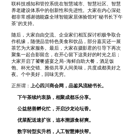
联科技感知和管控系统在智慧城市、智慧社区、智慧
养老建设体系中的创新性和先进性。大家在内心深处
都非常感谢德能森全球智能家居体验馆对“秘书长下午
茶”的支持。
随后，大家自由交流、企业家们相互探讨积极争取合
作机缘，随便品尝特色美食和饮品，部分嘉宾还一展
茶艺为大家服务。最后，大家在摄影君的引导下再次
聚集一起合影留念，在开心留下这美好的时光之后；
大家开启了饕餮盛宴之局–海鲜自助大餐，酒足饭
饱、杯光交错、雅俗共享人间美味，共度成都美好之
夜。个中美好，回味无穷。
正所谓：
上心
四川
商会网
，品鉴风流
秘书长
。
下午
茶续
约
衷肠，相聚成都
乐
分享。
公益慈善
孵化
忙，开启沙龙论坛
香
。
优菜配送
速
扩张，追本溯源食材
爽
。
数字转型
实
升档，人工智慧
捧
扶帮。