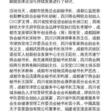
赋能实体企业可持续发展进行了研讨。
活动当天，成都市慈善总会副秘书长、成都公益慈善
创新孵化联合会秘书长胡彬，四川商会网联合创始人
CEO罗文博，四川省投资促进会副会长侯江虹，西南
财经大学天府学院农业品牌学院执行院长李耀中，成
都市龙泉驿区青年创业商会（筹）陈奎安，成都园林
协会秘书长宋裕华，四川川商律师事务所主任、成都
市律协宣传工作委员会主任、四川省客家商会副会长
张义文，成都武胜商会秘书长张洋华，成都市武侯区
退役军人创新创业发展中心主任王廷柱，南充市遂宁
商会秘书长、南充遂商联盟秘书长郑靖，四川商会网
招商引资商务顾问团副主任、云安堂CEO骑士俱乐部
秘书长宋桥林，成都市冷链物流商会秘书长尹思杰，
成都市食品流通商会秘书长宋昀展，成都遂宁商会副
秘书长王国军，四川省旅游协会康养旅居分会会长文
亮，成都市泽世公益服务中心秘书长王海波，四川省
城乡融合人才培育研究基金会会长杨晓成，肆拾玖坊
华玖荟联合创始人赵展豪，四川省中医药健康服务学
会生命健康管理工作委员会秘书长雷小凤，中國真龍
天子茶業股份有限公司董事长、福建省安溪皇家茶业