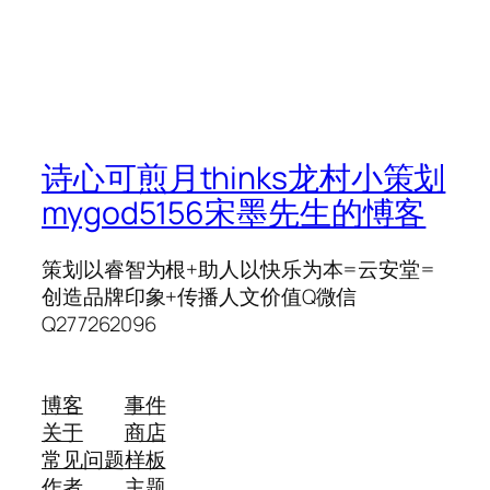
诗心可煎月thinks龙村小策划
mygod5156宋墨先生的愽客
策划以睿智为根+助人以快乐为本=云安堂=
创造品牌印象+传播人文价值Q微信
Q277262096
博客
事件
关于
商店
常见问题
样板
作者
主题