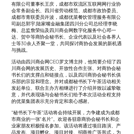
有限公司董事长王庆，成都市双流区互联网网行业协
会常务副会长、四川省劳动模范、成都市政协委员、
成都市青联委员许波，成都优菜餐饮管理服务有限公
司副总郭宇,陆家嘴金融集团四川分公司总经理李晓
梅、总监詹荣仙及四川商会网数字化服务中心邓一
达、贺中等商协会秘书长、企业代表以及社会各界人
士等30余人齐聚一堂，共同探讨商协会发展的新机遇
与挑战。
活动由四川商会网CEO罗文博主持，他简要介绍了四
川商会网的发展历史、开放性合作主张、对商协会秘
书长们的支撑点和链接点，以及四川商协会秘书长俱
乐部的宗旨和理念。并对成都秘书长下午茶活动相关
发起单位、联合主办方相继进行了介绍并致以诚挚敬
意，并代表现场与会秘书长们给予本次活动全程支持
的优菜集团表示充分肯定和衷心感谢。
“秘书长下午茶”活动将会持续开展，力争建成为成都
市商业的一张“名片”。欢迎各驻蓉商协会秘书长和企
业家朋友积极报名参加。该活动将通过项目路演、产
品发布、项目孵化、项目对接、招商推广等形式，为