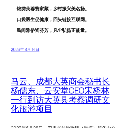
锦绣芙蓉
赞
家藏，乡村振兴
美名
扬。
口袋医生
促
健康，回头
链接
互联网。
民间雅俗
皆
芬芳，凡尘弘扬
正能量
。
2023年 8月 14日
马云、成都大英商会秘书长
杨儒东、云安堂CEO宋桥林
一行到访大英县考察调研文
化旅游项目
2023年6月28日，四川省并购重组（重振）服务中心