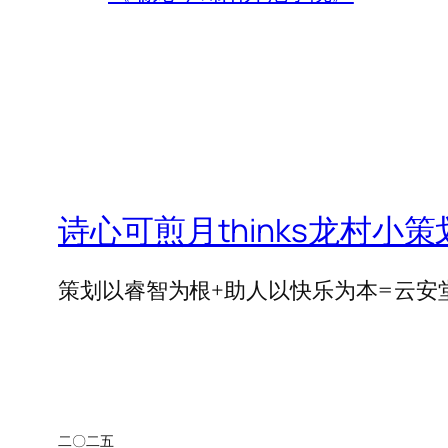
诗心可煎月thinks龙村小策
策划以睿智为根+助人以快乐为本=云安堂=
二〇二五