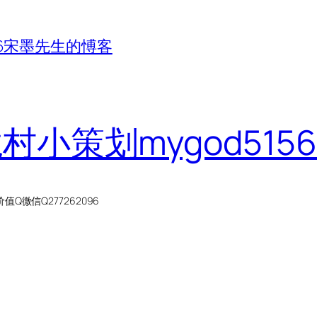
156宋墨先生的愽客
龙村小策划mygod51
微信Q277262096