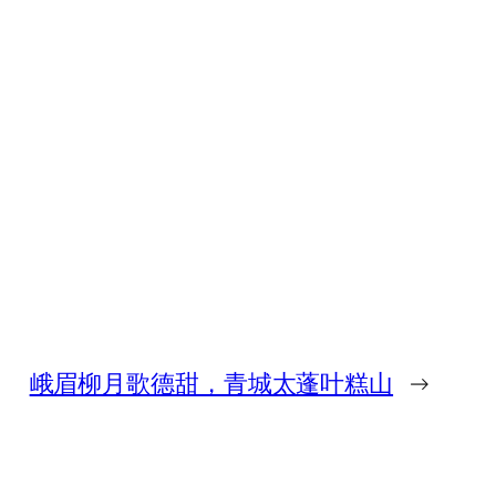
峨眉柳月歌德甜，青城太蓬叶糕山
→