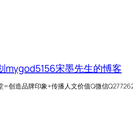
划mygod5156宋墨先生的愽客
创造品牌印象+传播人文价值Q微信Q277262