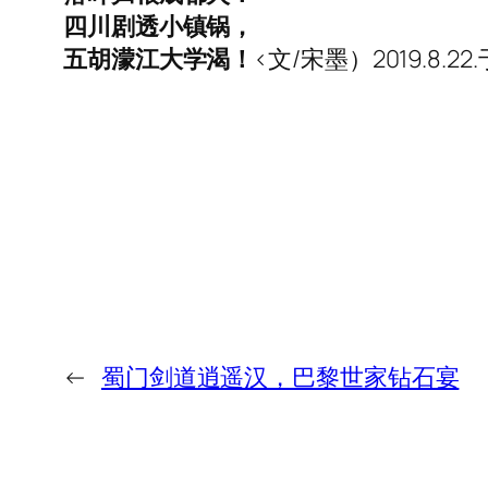
四
川剧
透
小镇
锅，
五胡
濛江
大学
渴
！
<文/宋墨）2019.8.
←
蜀门剑道逍遥汉，巴黎世家钻石宴