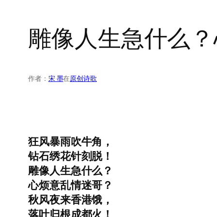
雕像人生急什么？
作者：
宋 墨
在
原创诗歌
狂风暴雨
吹
牛角，
钻石
绣花针
刻脱！
雕像人生
急
什么？
心烦意乱情迷哥？
秋风夜来香港
饿
，
落叶归根
成都
火！