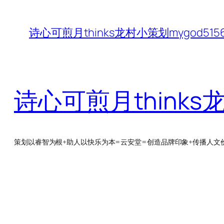
跳
至
诗心可煎月thinks龙村小策划mygod5
内
容
诗心可煎月thinks
策划以睿智为根+助人以快乐为本=云安堂=创造品牌印象+传播人文价值Q