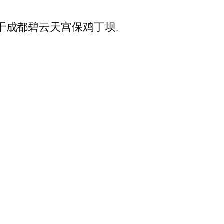
22.于成都碧云天宫保鸡丁坝.