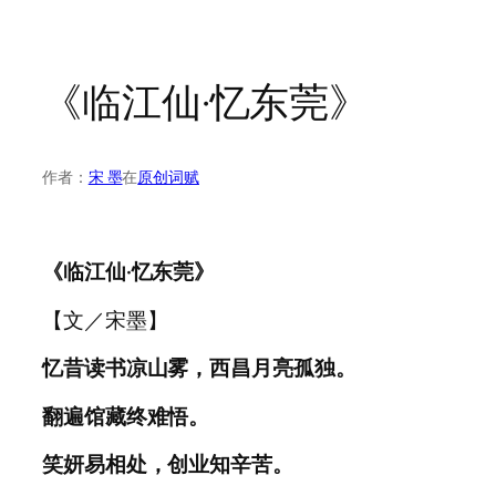
《临江仙·忆东莞》
作者：
宋 墨
在
原创词赋
《临江仙·忆东莞》
【文／宋墨】
忆昔读书凉山雾，西昌月亮孤独。
翻遍馆藏终难悟。
笑妍易相处，创业知辛苦。