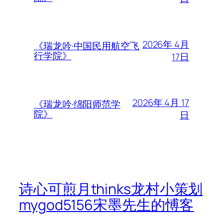
2026年 4月
《瑞龙吟·中国民用航空飞
行学院》
17日
2026年 4月 17
《瑞龙吟·绵阳师范学
院》
日
诗心可煎月thinks龙村小策划
mygod5156宋墨先生的愽客