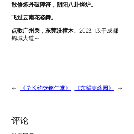
散修炼丹破障符，阴阳八卦烤炉。
飞过云南花姿舞。
点歌广州哭，东莞洗樟木
。2023.11.3.于成都
锦城大道～
←
《学长约饮铭仁堂》
《东望芙蓉园》
→
评论