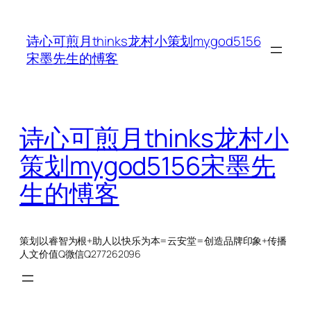
跳
至
诗心可煎月thinks龙村小策划mygod5156
内
宋墨先生的愽客
容
诗心可煎月thinks龙村小
策划mygod5156宋墨先
生的愽客
策划以睿智为根+助人以快乐为本=云安堂=创造品牌印象+传播
人文价值Q微信Q277262096