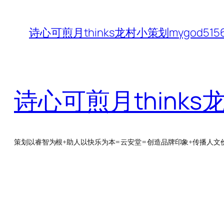
跳
至
诗心可煎月thinks龙村小策划mygod5
内
容
诗心可煎月thinks
策划以睿智为根+助人以快乐为本=云安堂=创造品牌印象+传播人文价值Q