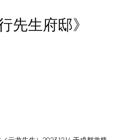
行先生府邸》
／云龙先生）2023.12.14.于成都龙桥～