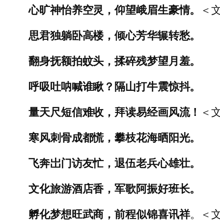
心旷神怡养空灵，仰望峨眉生豪情。
＜文
思君独躺卧高楼，倾心芳华辗转愁。
翻身抚额拍蚊头，揉碎残梦望月羞。
呼吸吐呐喊谁瞅？隔山打牛震惊抖。
量天尺短信难收，拜读易经画风流！
＜文
寒风刺骨成都慌，攀枝花海晒阳光。
飞奔岀门访友忙，退伍老兵心雄壮。
文化旅游酒店香，军歌阿振好班长。
孵化梦想旺武商，前程似锦喜讯祥
。＜文