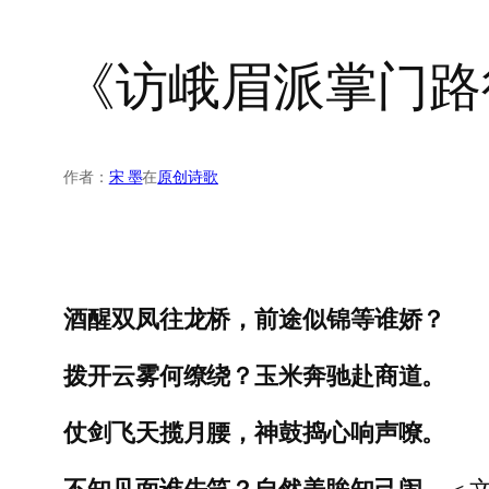
《访峨眉派掌门路
作者：
宋 墨
在
原创诗歌
酒醒双凤往龙桥，前途似锦等谁娇？
拨开云雾何缭绕？玉米奔驰赴商道。
仗剑飞天揽月腰，神鼓捣心响声嘹。
不知见面谁先笑？自然美眸知己闹
。＜文