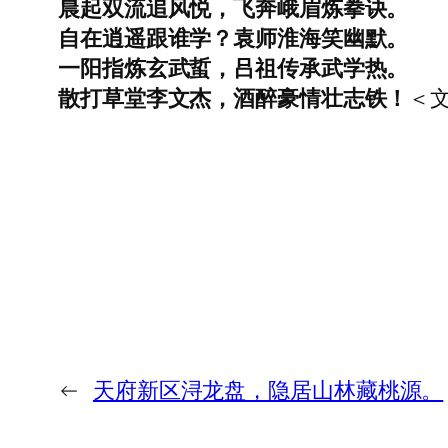
晨起双流追风悦，飞奔峨眉炼拳诀。
自在逍遥跟谁学？袁师淮海笑幽默。
一阳指炼玄武蜇，吕祖传承武学热。
散打草堂李文杰，酒醉豪情壮志铁！
＜文
←
天府新区浔龙盘，隐居山林藏桃源。