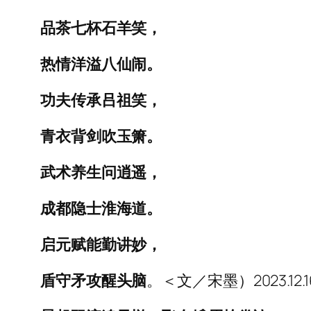
品茶七杯石羊笑，
热情洋溢八仙闹。
功夫传承吕祖笑，
青衣背剑吹玉箫。
武术养生问逍遥，
成都隐士淮海道。
启元赋能勤讲妙，
盾守矛攻醒头脑
。＜文／宋墨）2023.12