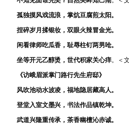
孤独摸风戏流浪，掌炕豆腐煎太阳。
捏碎岁月揉银妆，双眼火辣冒金光。
闲看律师吃瓜香，耻辱柱钉两男呛。
坐等开元乙醇烫，世代积家关心痒
。＜文
《访峨眉派掌门
路行先生
府邸》
风吹池动水波凌，福地隐居藏高人。
登堂入室文墨兴，书法作品镇乾坤。
武道兴隆重传承，茶香幽檀沁赤诚。