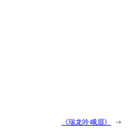
《瑞龙吟·峨眉》
→