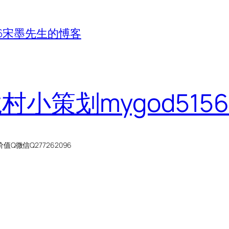
156宋墨先生的愽客
龙村小策划mygod51
微信Q277262096