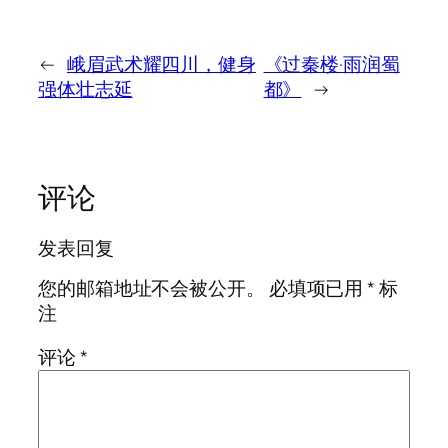
←
峨眉武术耀四川，健身
《过秦楼·雨润蜀
强体壮志延
都》
→
评论
发表回复
您的邮箱地址不会被公开。
必填项已用
*
标
注
评论
*