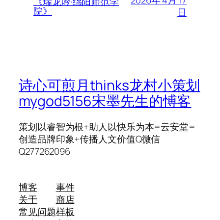
2026年 4月 17
《瑞龙吟·绵阳师范学
院》
日
诗心可煎月thinks龙村小策划
mygod5156宋墨先生的愽客
策划以睿智为根+助人以快乐为本=云安堂=
创造品牌印象+传播人文价值Q微信
Q277262096
博客
事件
关于
商店
常见问题
样板