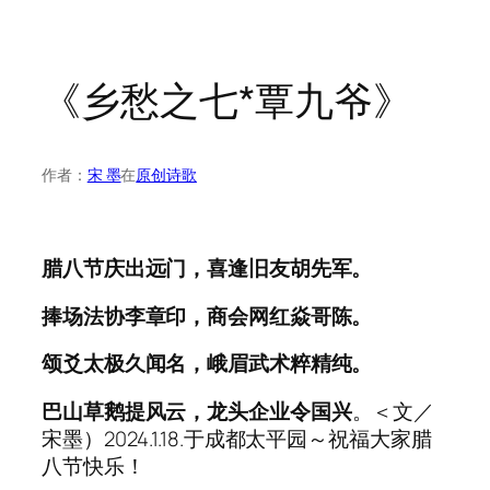
《乡愁之七*覃九爷》
作者：
宋 墨
在
原创诗歌
腊八节庆出远门，喜逢旧友胡先军。
捧场法协李章印，商会网红焱哥陈。
颂爻太极久闻名，峨眉武术粹精纯。
巴山草鹅提风云，龙头企业令国兴
。＜文／
宋墨）2024.1.18.于成都太平园～祝福大家腊
八节快乐！