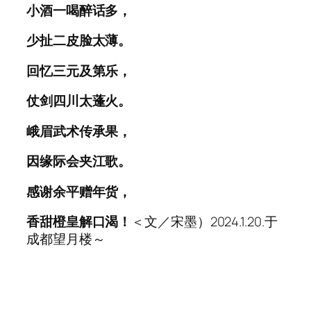
小酒一喝醉话多，
少扯二皮脸太薄。
回忆三元及第乐，
仗剑四川太蓬火。
峨眉武术传承果
，
因缘际会夹江歌。
感谢余平赠年货，
​香甜橙皇解口渴！
＜文／宋墨）2024.1.20.于
成都望月楼～