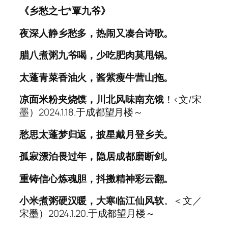
《乡愁之七*覃九爷》
夜深人静乡愁多，热闹又凑合诗歌。
腊八煮粥九爷喝，少吃肥肉莫甩锅。
太蓬青菜香油火，酱紫瘦牛营山拖。
凉面米粉夹烧馍，川北风味南充饿
！<文/宋
墨）2024.1.18.于成都望月楼～
愁思太蓬梦归返，披星戴月登乡关。
孤寂漂泊畏过年，隐居成都磨断剑。
重铸信心炼魂胆，抖擞精神彩云翻。
小米煮粥硬汉暖，大寒临江仙风软
。＜文／
宋墨）2024.1.20.于成都望月楼～