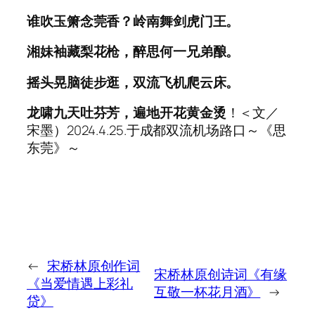
谁吹玉箫念莞香？岭南舞剑虎门王。
湘妹袖藏梨花枪，醉思何一兄弟酿。
摇头晃脑徒步逛，双流飞机爬云床。
龙啸九天吐芬芳，遍地开花黄金烫
！＜文／
宋墨）2024.4.25.于成都双流机场路口～《思
东莞》～
←
宋桥林原创作词
宋桥林原创诗词《有缘
《当爱情遇上彩礼
互敬一杯花月酒》
→
贷》