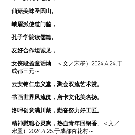
仙菇美味圣圆山。
峨眉派使道门鉴，
孔子学院读儒篇。
友好合作坦诚见，
女侠段扬童话灿
。＜文／宋墨）2024.4.24.于
成都三元～
云安铭仁忠义堂，聚会双流艺术赏。
书画世界风流傥，唐卡文化美名扬。
洛呷创意满川藏，勤奋努力好工匠。
精神慰籍心灵爽，热血青年回锅香
。＜文／
宋墨）2024.4.25.于成都杏花村～