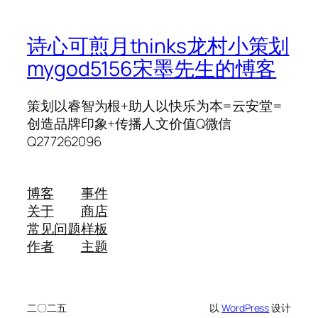
诗心可煎月thinks龙村小策划
mygod5156宋墨先生的愽客
策划以睿智为根+助人以快乐为本=云安堂=
创造品牌印象+传播人文价值Q微信
Q277262096
博客
事件
关于
商店
常见问题
样板
作者
主题
二〇二五
以
WordPress
设计