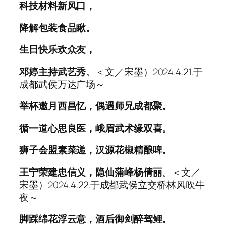
科技材料新风口，
降解包装食品瞅。
生日快乐欢众友，
邓婷主持武艺秀
。＜文／宋墨）2024.4.21.于
成都武侯万达广场～
举杯邀月西昌忆，偶遇师兄成都聚。
循一道心思良医，峨眉武术缘双喜。
狮子会盟素菜递，汉源花椒精酿啤。
王宁荣建忠信义，隐仙蒲峰杨倩丽
。＜文／
宋墨）2024.4.22.于成都武侯立交桥林风吹牛
夜～
脚踩绵花浮云意，酒后御剑醉驾鲤。