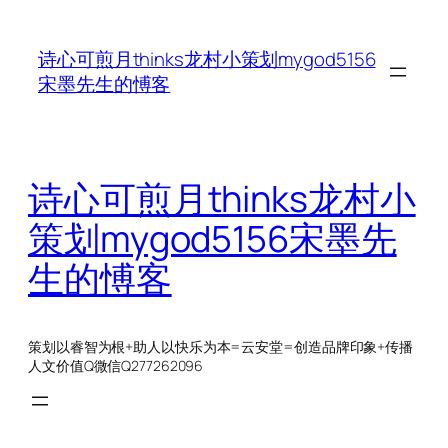
跳
至
诗心可煎月thinks龙村小策划mygod5156
内
宋墨先生的愽客
容
诗心可煎月thinks龙村小
策划mygod5156宋墨先
生的愽客
策划以睿智为根+助人以快乐为本=云安堂=创造品牌印象+传播
人文价值Q微信Q277262096