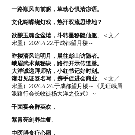
一路顺风向前驱，草动心惧清凉语。
文化蝴蝶绕灯戏，热汗双流思谁地？
欲酿玉魂金盆熺，斗转星移隐仙躯
。＜文／
宋墨）2024.4.22.于成都望月楼～
昨搂清风追明月，晨往彭山访隐者。
峨眉武术藏秘诀，路行开示传道脉。
大洋诚递拜师帖，小红书记好时刻。
诸君见证签名写，携手促进会商业
。＜文／
宋墨）2024.4.24.于成都望月楼～《见证峨眉
派路行会长收徒杨大洋之仪式》～
千菌宴会群英欢，
紫青亮剑养生餐。
中医膳食疗心愿，