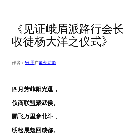
《见证峨眉派路行会长
收徒杨大洋之仪式》
作者：
宋 墨
在
原创诗歌
四月芳菲阳光逗，
仪商联盟聚武侯。
鹏飞万里参北斗，
明松展翅回成都。