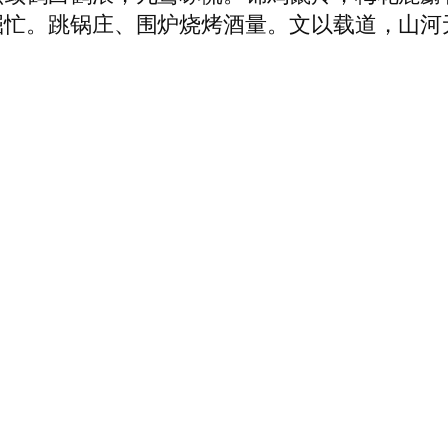
。跳锅庄、围炉烧烤酒量。文以载道，山河无恙！2