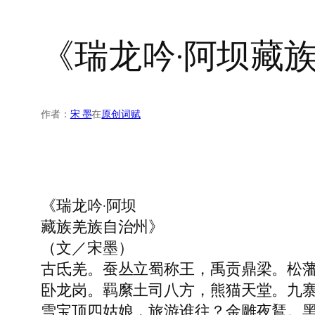
《瑞龙吟·阿坝藏
作者：
宋 墨
在
原创词赋
《瑞龙吟·阿坝
藏族羌族自治州》
（文／宋墨）
古氐羌。蚕丛立蜀称王，禹贡鼎梁。松
卧龙岗。羁縻土司八方，熊猫天堂。九
雪宝顶四姑娘，旅游谁往？金雕夜鵟。