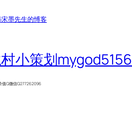
156宋墨先生的愽客
龙村小策划mygod51
微信Q277262096