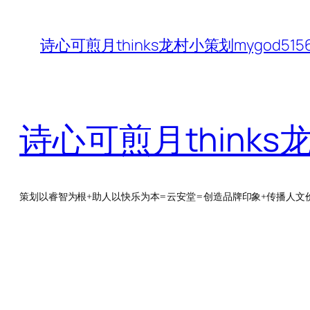
跳
至
诗心可煎月thinks龙村小策划mygod5
内
容
诗心可煎月thinks
策划以睿智为根+助人以快乐为本=云安堂=创造品牌印象+传播人文价值Q