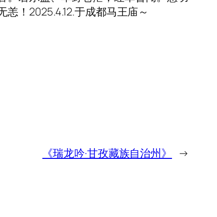
025.4.12.于成都马王庙～
《瑞龙吟·甘孜藏族自治州》
→