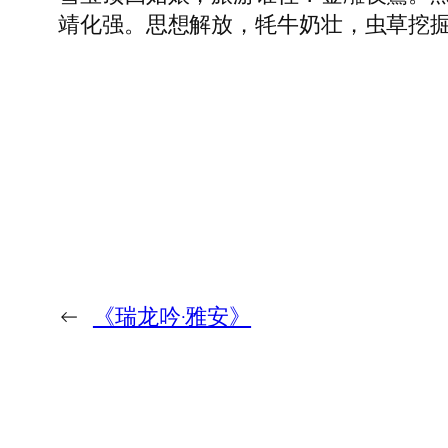
靖化强。思想解放，牦牛奶壮，虫草挖掘忙
←
《瑞龙吟·雅安》