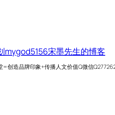
划mygod5156宋墨先生的愽客
创造品牌印象+传播人文价值Q微信Q277262