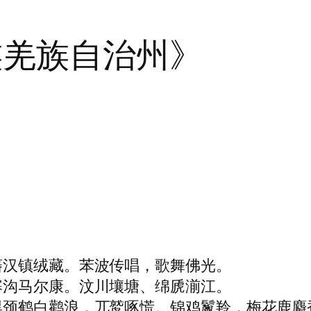
族羌族自治州》
藩汉镇绒藏。苯波传唱，歌舞佛光。
寨沟马尔康。汶川壤塘、绵虒湔江。
黑颈鹤白鹳浪，兀鹫啄慌。锦鸡鬣羚，梅花鹿麝