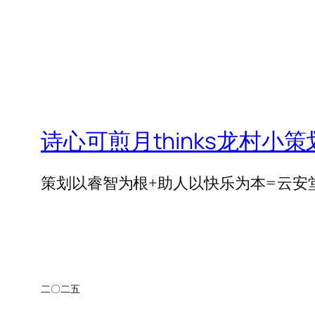
诗心可煎月thinks龙村小策
策划以睿智为根+助人以快乐为本=云安堂=
二〇二五