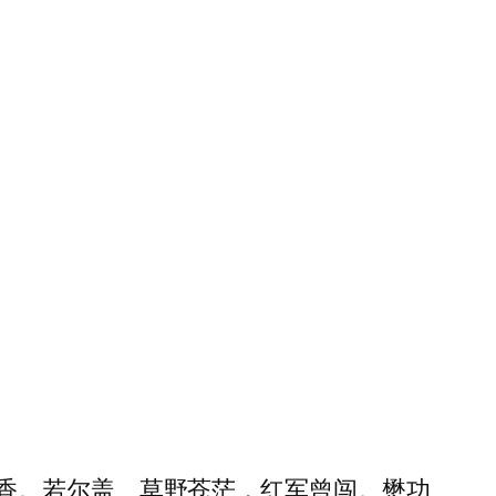
香。若尔盖、草野苍茫，红军曾闯。懋功