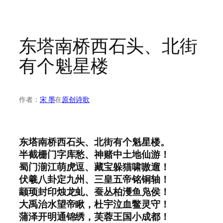
东塔南桥西石头、北街
有个魁星楼
作者：
宋 墨
在
原创诗歌
东塔
南桥
西石头、
北街
有个
魁星楼
。
半截
栅门
字库
愁
、神赌
中土
地仙游！
蜀门
湔江
萌虎逗、藏宝
躲猫
啸嗷遛！
伏羲
八卦
定
九州
、三皇五帝
铭
铜轴！
颛顼
封印
烛龙虬、蚕丛
柏濩
鱼凫侯！
大禹治水
望帝
瞅，杜宇
泣血
鳖灵守！
蒲泽
开明
通
锦绣，芙蓉
王国
小成都
！