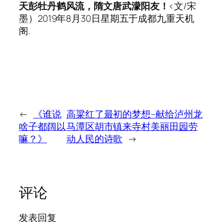
天彭牡丹
鹤
风流，隋文唐武
濛阳
友！
<文/宋
墨）2019年8月30日星期五于成都九重天机
阁.
←
《谁说
高粱红了最初的梦想–献给泸州龙
啥子都阔以
马潭区胡市镇来寺村美丽田园劳
嘛？》
动人民的诗歌
→
评论
发表回复