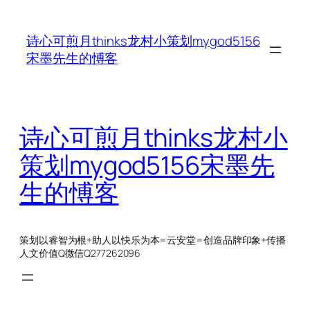
跳
至
诗心可煎月thinks龙村小策划mygod5156
内
宋墨先生的愽客
容
诗心可煎月thinks龙村小
策划mygod5156宋墨先
生的愽客
策划以睿智为根+助人以快乐为本=云安堂=创造品牌印象+传播
人文价值Q微信Q277262096