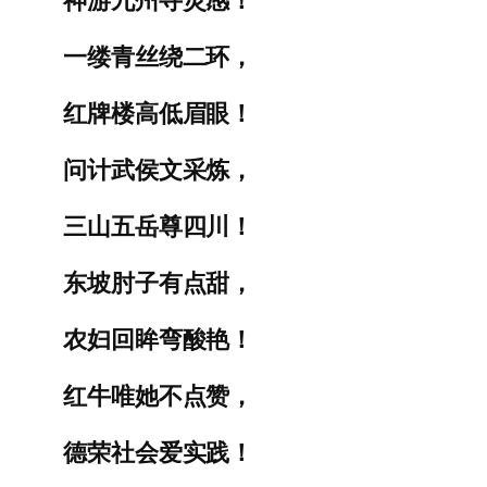
一缕青丝绕二环，
红牌楼高低眉眼！
问计武侯文采炼，
三山五岳尊四川！
东坡肘子有点甜，
农妇回眸弯酸艳！
红牛唯她不点赞，
德荣社会爱实践！