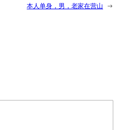
本人单身，男，老家在营山
→