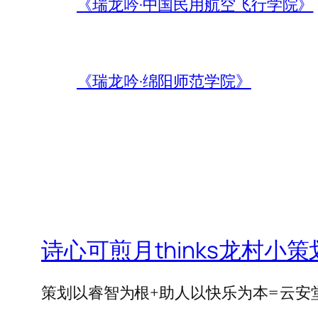
《瑞龙吟·中国民用航空飞行学院》
《瑞龙吟·绵阳师范学院》
诗心可煎月thinks龙村小策
策划以睿智为根+助人以快乐为本=云安堂=