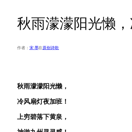
秋雨濛濛阳光懒，
作者：
宋 墨
在
原创诗歌
秋雨濛濛阳光懒，
冷风扇灯夜加班！
上穷碧落下黄泉，
神游九州寻灵感！