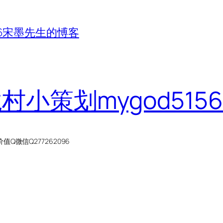
156宋墨先生的愽客
龙村小策划mygod51
微信Q277262096