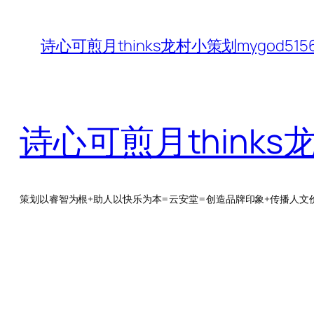
跳
至
诗心可煎月thinks龙村小策划mygod5
内
容
诗心可煎月thinks
策划以睿智为根+助人以快乐为本=云安堂=创造品牌印象+传播人文价值Q