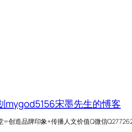
划mygod5156宋墨先生的愽客
创造品牌印象+传播人文价值Q微信Q277262