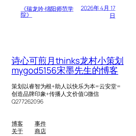
2026年 4月 17
《瑞龙吟·绵阳师范学
院》
日
诗心可煎月thinks龙村小策划
mygod5156宋墨先生的愽客
策划以睿智为根+助人以快乐为本=云安堂=
创造品牌印象+传播人文价值Q微信
Q277262096
博客
事件
关于
商店