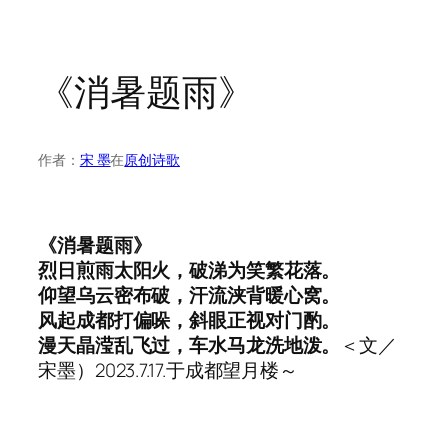
《消暑题雨》
作者：
宋 墨
在
原创诗歌
《消暑题雨》
烈日煎雨太阳火，破涕为笑繁花落。
仰望乌云密布破，汗流浃背暖心窝。
风起成都打偏哚，斜眼正视对门酌。
漫天晶滢乱飞过，车水马龙洗地泼。
＜文／
宋墨）2023.7.17.于成都望月楼～