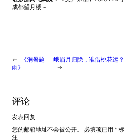
成都望月楼～
←
《消暑题
峨眉月归隐，谁借桃花运？
雨》
→
评论
发表回复
您的邮箱地址不会被公开。
必填项已用
*
标
注