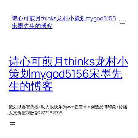
跳
至
诗心可煎月thinks龙村小策划mygod5156
内
宋墨先生的愽客
容
诗心可煎月thinks龙村小
策划mygod5156宋墨先
生的愽客
策划以睿智为根+助人以快乐为本=云安堂=创造品牌印象+传播
人文价值Q微信Q277262096