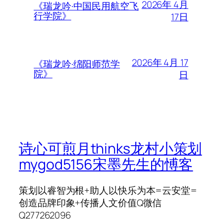
2026年 4月
《瑞龙吟·中国民用航空飞
行学院》
17日
2026年 4月 17
《瑞龙吟·绵阳师范学
院》
日
诗心可煎月thinks龙村小策划
mygod5156宋墨先生的愽客
策划以睿智为根+助人以快乐为本=云安堂=
创造品牌印象+传播人文价值Q微信
Q277262096