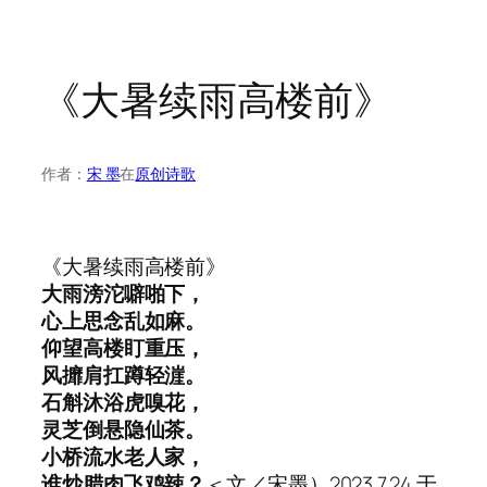
《大暑续雨高楼前》
作者：
宋 墨
在
原创诗歌
《大暑续雨高楼前》
大雨滂沱噼啪下，
心上思念乱如麻。
仰望高楼盯重压，
风攠肩扛蹲轻漄。
石斛沐浴虎嗅花，
灵芝倒悬隐仙茶。
小桥流水老人家，
谁炒腊肉飞鸡辣？
＜文／宋墨）2023.7.24.于